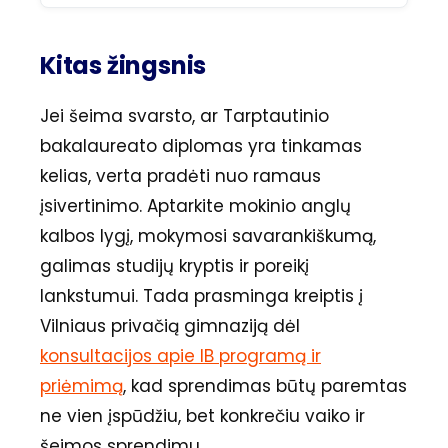
Kitas žingsnis
Jei šeima svarsto, ar Tarptautinio
bakalaureato diplomas yra tinkamas
kelias, verta pradėti nuo ramaus
įsivertinimo. Aptarkite mokinio anglų
kalbos lygį, mokymosi savarankiškumą,
galimas studijų kryptis ir poreikį
lankstumui. Tada prasminga kreiptis į
Vilniaus privačią gimnaziją dėl
konsultacijos apie IB programą ir
priėmimą
, kad sprendimas būtų paremtas
ne vien įspūdžiu, bet konkrečiu vaiko ir
šeimos sprendimu.