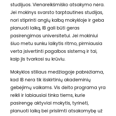
studijuos. Vienareikšmiško atsakymo nėra.
Jei mokinys svarsto tarptautines studijas,
nori stiprinti anglų kalbą mokykloje ir geba
planuoti laiką, IB gali būti geras
pasirengimas universitetui. Jei mokiniui
šiuo metu sunku laikytis ritmo, pirmiausia
verta įsivertinti pagalbos sistemą ir tai,
kaip jis tvarkosi su krūviu.
Mokyklos stiliaus medžiagoje pabrėžiama,
kad IB nėra tik išskirtinių akademinių
gebėjimų vaikams. Vis dėlto programa yra
reikli ir labiausiai tinka tiems, kurie
pasirengę aktyviai mokytis, tyrinėti,
planuoti laiką bei prisiimti atsakomybę už