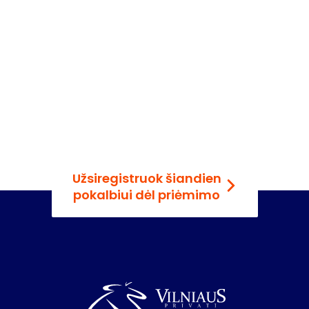
Prisijunk prie mūsų
mokyklos šiandien
Užsiregistruok šiandien
pokalbiui dėl priėmimo