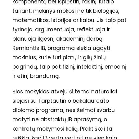
komponentą bei išplėstinį rašinį. Kitaip
tariant, mokinys mokosi ne tik biologijos,
matematikos, istorijos ar kalbų. Jis taip pat
tyrinėja, argumentuoja, reflektuoja ir
planuoja ilgesnį akademinį darbą.
Remiantis IB, programa siekia ugdyti
mokinius, kurie turi platų ir gilų žinių
pagrindą, taip pat fizinį, intelektinį, emocinį
ir etinį brandumą.
Šios mokyklos atveju ši tema natūraliai
siejasi su Tarptautinio bakalaureato
diplomo programa, nes šeimai svarbu
matyti ne abstraktų IB aprašymą, o
konkretų mokymosi kelią. Praktiškai tai
reiškia, kad IB verta vertinti ne vien kaip