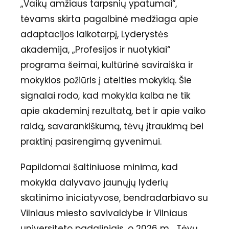
„Vaikų amžiaus tarpsnių ypatumai“,
tėvams skirta pagalbinė medžiaga apie
adaptacijos laikotarpį, Lyderystės
akademija, „Profesijos ir nuotykiai“
programa šeimai, kultūrinė saviraiška ir
mokyklos požiūris į ateities mokyklą. Šie
signalai rodo, kad mokykla kalba ne tik
apie akademinį rezultatą, bet ir apie vaiko
raidą, savarankiškumą, tėvų įtraukimą bei
praktinį pasirengimą gyvenimui.
Papildomai šaltiniuose minima, kad
mokykla dalyvavo jaunųjų lyderių
skatinimo iniciatyvose, bendradarbiavo su
Vilniaus miesto savivaldybe ir Vilniaus
universiteto padaliniais, o 2026 m. „Tėvų