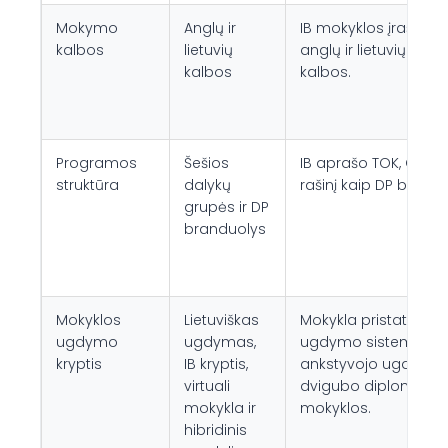
Mokymo
Anglų ir
IB mokyklos įraše n
kalbos
lietuvių
anglų ir lietuvių mo
kalbos
kalbos.
Programos
Šešios
IB aprašo TOK, CAS ir 
struktūra
dalykų
rašinį kaip DP brandu
grupės ir DP
branduolys
Mokyklos
Lietuviškas
Mokykla pristatoma 
ugdymo
ugdymas,
ugdymo sistema nu
kryptis
IB kryptis,
ankstyvojo ugdymo ik
virtuali
dvigubo diplomo ir v
mokykla ir
mokyklos.
hibridinis