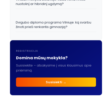
nuotolinį ar hibridinį ugdymą?
Dvigubo diplomo programa Vilniuje: ką svarbu
žinoti prieš renkantis gimnaziją?
REGISTRACIJA
Domina mūsų mokykla?
Susisiekite – atsakysime į visus klausimus apie
priėmimą.
Susisiekti →