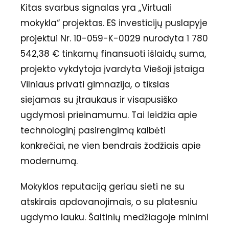
Kitas svarbus signalas yra „Virtuali
mokykla“ projektas. ES investicijų puslapyje
projektui Nr. 10-059-K-0029 nurodyta 1 780
542,38 € tinkamų finansuoti išlaidų suma,
projekto vykdytoja įvardyta Viešoji įstaiga
Vilniaus privati gimnazija, o tikslas
siejamas su įtraukaus ir visapusiško
ugdymosi prieinamumu. Tai leidžia apie
technologinį pasirengimą kalbėti
konkrečiai, ne vien bendrais žodžiais apie
modernumą.
Mokyklos reputaciją geriau sieti ne su
atskirais apdovanojimais, o su platesniu
ugdymo lauku. Šaltinių medžiagoje minimi