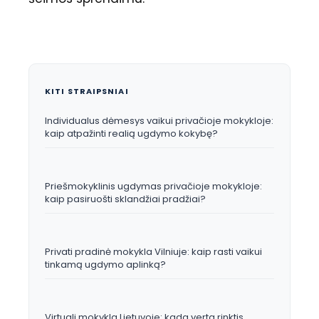
KITI STRAIPSNIAI
Individualus dėmesys vaikui privačioje mokykloje:
kaip atpažinti realią ugdymo kokybę?
Priešmokyklinis ugdymas privačioje mokykloje:
kaip pasiruošti sklandžiai pradžiai?
Privati pradinė mokykla Vilniuje: kaip rasti vaikui
tinkamą ugdymo aplinką?
Virtuali mokykla Lietuvoje: kada verta rinktis