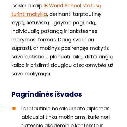
išsiskiria kaip
IB World School statusą
turinti mokykla
, derinanti tarptautinę
kryptį, lietuvišką ugdymo pagrindą,
individualią pažangą ir lankstesnes
mokymosi formas. Daug svarbiau
suprasti, ar mokinys pasirengęs mokytis
savarankiškiau, planuoti laiką, dirbti anglų
kalba ir prisiimti daugiau atsakomybės už
savo mokymąsi.
Pagrindinės išvados
Tarptautinio bakalaureato diplomas
labiausiai tinka mokiniams, kurie nori
platesnio akademinio konteksto ir