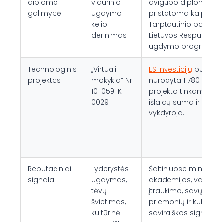
diplomo
vidurinio
dvigubo diplomo p
galimybė
ugdymo
pristatoma kaip būda
kelio
Tarptautinio bakalau
derinimas
Lietuvos Respublikos 
ugdymo programas
Technologinis
„Virtuali
ES investicijų
puslapy
projektas
mokykla“ Nr.
nurodyta 1 780 542,3
10-059-K-
projekto tinkamų fin
0029
išlaidų suma ir moky
vykdytoja.
Reputaciniai
Lyderystės
Šaltiniuose minimi L
signalai
ugdymas,
akademijos, vaikų ra
tėvų
įtraukimo, savų mo
švietimas,
priemonių ir kultūrin
kultūrinė
saviraiškos signalai.