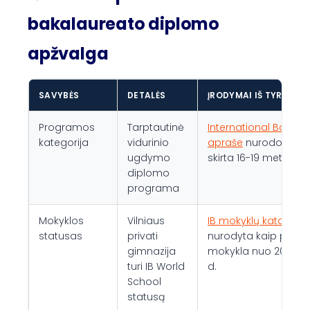
bakalaureato diplomo
apžvalga
SAVYBĖS
DETALĖS
ĮRODYMAI IŠ TYRIMŲ
Programos
Tarptautinė
International Bacca
kategorija
vidurinio
apraše
nurodoma, k
ugdymo
skirta 16-19 metų mo
diplomo
programa
Mokyklos
Vilniaus
IB mokyklų kataloge
statusas
privati
nurodyta kaip privati
gimnazija
mokykla nuo 2021 m. 
turi IB World
d.
School
statusą