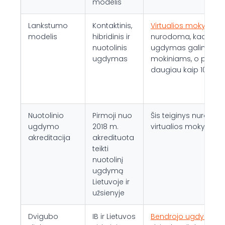
modelis
Lankstumo
Kontaktinis,
Virtualios mokyklos 
modelis
hibridinis ir
nurodoma, kad nuoto
nuotolinis
ugdymas galimas vis
ugdymas
mokiniams, o platfo
daugiau kaip 100 eks
Nuotolinio
Pirmoji nuo
Šis teiginys nurodyt
ugdymo
2018 m.
virtualios mokyklos 
akreditacija
akredituota
teikti
nuotolinį
ugdymą
Lietuvoje ir
užsienyje
Dvigubo
IB ir Lietuvos
Bendrojo ugdymo pu