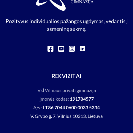
Pozityvus individualios pažangos ugdymas, vedantis į
asmeninę sėkmę.
L
i
n
k
e
REKVIZITAI
d
i
n
VšĮ Vilniaus privati gimnazija
Įmonės kodas:
191784577
A/s.:
LT86 7044 0600 0033 5334
V. Grybo g. 7, Vilnius 10313, Lietuva