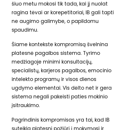
šiuo metu mokosi tik tada, kai jį nuolat
ragina tėvai ar korepetitoriai, IB gali tapti
ne augimo galimybe, o papildomu
spaudimu.
Šiame kontekste kompromisą švelnina
platesnė pagalbos sistema. Tyrimo
medžiagoje minimi konsultacijų,
specialistų, karjeros pagalbos, emocinio
intelekto programų ir visos dienos
ugdymo elementai. Vis dėlto net ir gera
sistema negali pakeisti paties mokinio
įsitraukimo.
Pagrindinis kompromisas yra tai, kad IB
suteikia platesnį požiūrį į mokymąsi ir