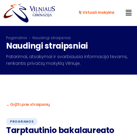
Virtuali mokykla
Pagrindinis
›
Naudingi straipsniai
Naudingi straipsniai
Patarimai, atsakymai ir svarbiausia informacija tėvams,
renkantis privačią mokyklą Vilniuje.
Grįžti prie straipsnių
PROGRAMOS
Tarptautinio bakalaureato